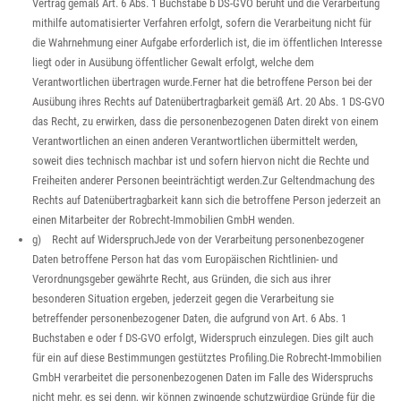
Vertrag gemäß Art. 6 Abs. 1 Buchstabe b DS-GVO beruht und die Verarbeitung
mithilfe automatisierter Verfahren erfolgt, sofern die Verarbeitung nicht für
die Wahrnehmung einer Aufgabe erforderlich ist, die im öffentlichen Interesse
liegt oder in Ausübung öffentlicher Gewalt erfolgt, welche dem
Verantwortlichen übertragen wurde.Ferner hat die betroffene Person bei der
Ausübung ihres Rechts auf Datenübertragbarkeit gemäß Art. 20 Abs. 1 DS-GVO
das Recht, zu erwirken, dass die personenbezogenen Daten direkt von einem
Verantwortlichen an einen anderen Verantwortlichen übermittelt werden,
soweit dies technisch machbar ist und sofern hiervon nicht die Rechte und
Freiheiten anderer Personen beeinträchtigt werden.Zur Geltendmachung des
Rechts auf Datenübertragbarkeit kann sich die betroffene Person jederzeit an
einen Mitarbeiter der Robrecht-Immobilien GmbH wenden.
g) Recht auf WiderspruchJede von der Verarbeitung personenbezogener
Daten betroffene Person hat das vom Europäischen Richtlinien- und
Verordnungsgeber gewährte Recht, aus Gründen, die sich aus ihrer
besonderen Situation ergeben, jederzeit gegen die Verarbeitung sie
betreffender personenbezogener Daten, die aufgrund von Art. 6 Abs. 1
Buchstaben e oder f DS-GVO erfolgt, Widerspruch einzulegen. Dies gilt auch
für ein auf diese Bestimmungen gestütztes Profiling.Die Robrecht-Immobilien
GmbH verarbeitet die personenbezogenen Daten im Falle des Widerspruchs
nicht mehr, es sei denn, wir können zwingende schutzwürdige Gründe für die