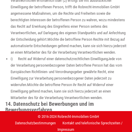
Verantwortlichen erforderlich oder (2) erfolgt sie mit ausdrücklicher
Einwilligung der betroffenen Person, trifft die Robrecht-Immobilien GmbH
angemessene Maßnahmen, um die Rechte und Freiheiten sowie die
berechtigten Interessen der betroffenen Person zu wahren, wozu mindestens
das Recht auf Erwirkung des Eingreifens einer Person seitens des
Verantwortlichen, auf Darlegung des eigenen Standpunkts und auf Anfechtung
der Entscheidung gehört.Möchte die betroffene Person Rechte mit Bezug auf
automatisierte Entscheidungen geltend machen, kann sie sich hierzu jederzeit
an einen Mitarbeiter des für die Verarbeitung Verantwortlichen wenden.
i) Recht auf Widerruf einer datenschutzrechtlichen EinwilligungJede von
der Verarbeitung personenbezogener Daten betroffene Person hat das vom
Europäischen Richtlinien- und Verordnungsgeber gewährte Recht, eine
Einwilligung zur Verarbeitung personenbezogener Daten jederzeit zu
widerrufen.Möchte die betroffene Person ihr Recht auf Widerruf einer
Einwilligung geltend machen, kann sie sich hierzu jederzeit an einen
Mitarbeiter des für die Verarbeitung Verantwortlichen wenden.
14. Datenschutz bei Bewerbungen und im
Bewerbungsverfahren
Der für die Verarbeitung Verantwortliche erhebt und verarbeitet die
© 2016-2024 Robrecht-Immobilien GmbH
Datenschutzbestimmungen
Kontakt und telefonische Sprechzeiten /
personenbezogenen Daten von Bewerbern zum Zwecke der Abwicklung des
Impressum
Bewerbungsverfahrens. Die Verarbeitung kann auch auf elektronischem Wege